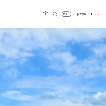
Język :
PL