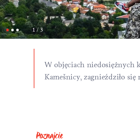
1 / 3
W objęciach niedosiężnych k
Kamešnicy, zagnieździło się r
Poznajcie